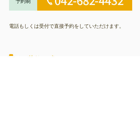
予約制
電話もしくは受付で直接予約をしていただけます。
その他サービス
ペットホテル
トリミング
往診治療
ペットホテル・トリミング併設。
当院に通うことが難しい場合は往診治療も受け付けて
います。
詳しくはスタッフまでお問い合わせください。