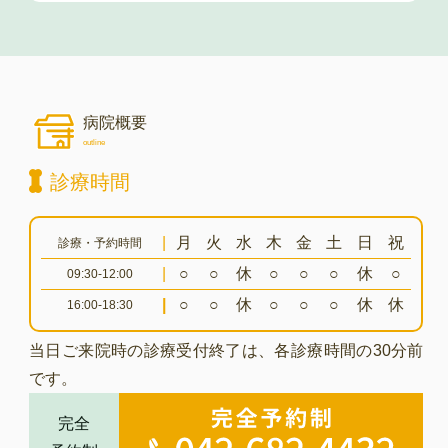
病院概要
outline
診療時間
|
月
火
水
木
金
土
日
祝
診療・予約時間
|
○
○
休
○
○
○
休
○
09:30-12:00
|
○
○
休
○
○
○
休
休
16:00-18:30
当日ご来院時の診療受付終了は、各診療時間の30分前
です。
完全