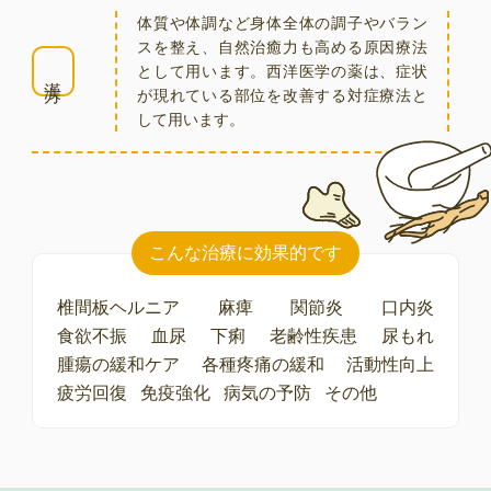
体質や体調など身体全体の調子やバラン
スを整え、自然治癒力も高める原因療法
として用います。西洋医学の薬は、症状
漢方
が現れている部位を改善する対症療法と
して用います。
こんな治療に効果的です
椎間板ヘルニア
麻痺
関節炎
口内炎
食欲不振
血尿
下痢
老齢性疾患
尿もれ
腫瘍の緩和ケア
各種疼痛の緩和
活動性向上
疲労回復
免疫強化
病気の予防
その他